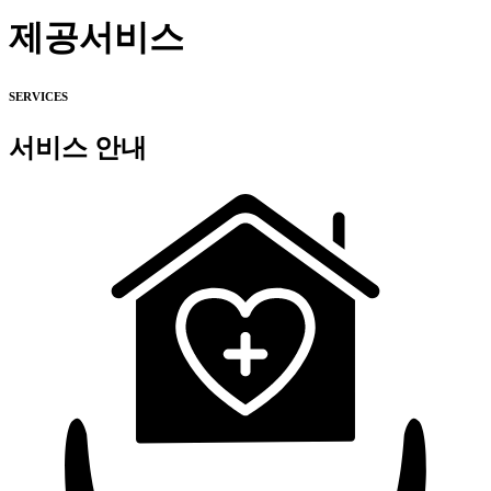
주요 소식 안내
옥련동 주야간보호센터, 꼼꼼히 진행된 6월
제공서비스
정기소독 현장 소개
연수구 주야간보호센터 6월 가정통신문과
SERVICES
프로그램 일정표 공지
옥련동 주간보호센터, 늘푸른주간보호센터의
서비스 안내
5월 소식
옥련동 주야간보호센터, 4월 정기 소독 현장
소개
인천 송도역 주간보호센터,
늘푸른주간보호센터의 4월 소식
옥련동 주간보호센터 어르신 곁을 지키는
응급처치 교육
연수구 늘푸른주간보호센터의 3월 소식 안내
연수구 늘푸른주간보호센터 가정통신문 3월
소식 및 일정 안내
늘푸른주간보호센터 어르신 일상을 실시간으로
확인하세요
늘푸른주간보호센터 설 연휴 운영 안내