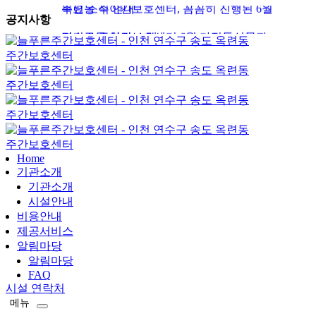
공지사항
정기소독 현장 소개
연수구 주야간보호센터 6월 가정통신문과
프로그램 일정표 공지
옥련동 주간보호센터, 늘푸른주간보호센터의
5월 소식
옥련동 주야간보호센터, 4월 정기 소독 현장
소개
인천 송도역 주간보호센터,
늘푸른주간보호센터의 4월 소식
옥련동 주간보호센터 어르신 곁을 지키는
Home
응급처치 교육
연수구 늘푸른주간보호센터의 3월 소식 안내
기관소개
기관소개
연수구 늘푸른주간보호센터 가정통신문 3월
시설안내
비용안내
소식 및 일정 안내
늘푸른주간보호센터 어르신 일상을 실시간으로
제공서비스
알림마당
확인하세요
늘푸른주간보호센터 설 연휴 운영 안내
알림마당
FAQ
송도 주간보호센터, 8월 가정통신문과 프로그램
시설 연락처
메뉴
일정표 안내
송도 어르신 유치원, 늘푸른주간보호센터 7월